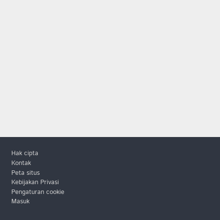
Footer
Hak cipta
Kontak
Peta situs
Kebijakan Privasi
Pengaturan cookie
Masuk