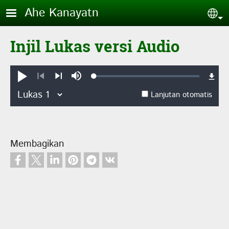
Lompat ke isi utama
Ahe Kanayatn
Sel
Injil Lukas versi Audio
Loaded
:
Putar
Bisu
0.10%
Sebelumnya
Selanjutnya
Lanjutan otomatis
Membagikan